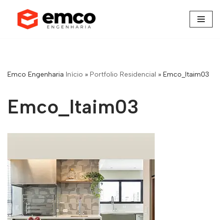
Pular
para
o
conteúdo
Emco Engenharia
Início
»
Portfolio Residencial
»
Emco_Itaim03
Emco_Itaim03