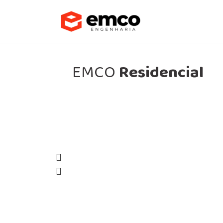
Pular
para
o
EMCO
Residencial
conteúdo