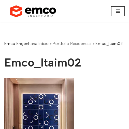
Pular
para
o
conteúdo
Emco Engenharia
Início
»
Portfolio Residencial
»
Emco_Itaim02
Emco_Itaim02