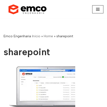
Pular
para
o
conteúdo
Emco Engenharia
Início
»
Home
»
sharepoint
sharepoint